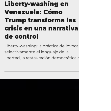
Liberty-washing en
Venezuela: Cómo
Trump transforma las
crisis en una narrativa
de control
Liberty-washing: la práctica de invocar
selectivamente el lenguaje de la
libertad, la restauración democrática o
el estado de derecho para legitimar
acciones coercitivas en el extranjero, sin
tener en cuenta la soberanía, las
restricciones del derecho internacional
o libertades comparables en el país.