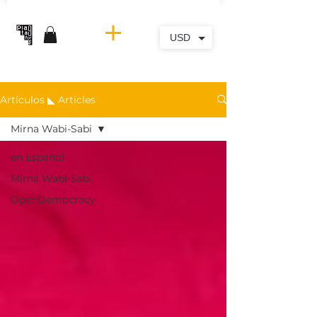
USD
Artículos ◣ Articles
Mirna Wabi-Sabi
en Español
Mirna Wabi-Sabi
OpenDemocracy