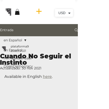
USD
Entrada
en Español
plataforma9
en Español
21 oct 2021
Cuando No Seguir el
Mirna Wabi-Sabi
Instinto
OpenDemocracy
Actualizado:
30 nov 2021
Available in English 
here
.