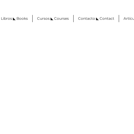
Libros ◣ Books
Cursos ◣ Courses
Contacto ◣ Contact
Artícu