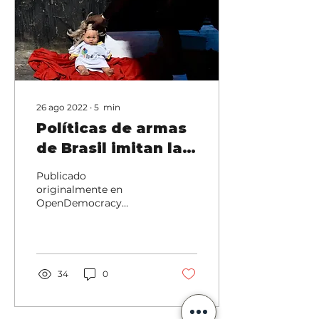
26 ago 2022
∙
5
min
Políticas de armas
de Brasil imitan las
de EE.UU., pero
Publicado
tienen mayores
originalmente en
OpenDemocracy
divisiones de clase
Implementar un
principio de política
exterior sobre armas
podría acentuar aún
más las...
34
0