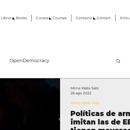
Libros ◣ Books
Cursos ◣ Courses
Contacto ◣ Contact
Artícu
OpenDemocracy
Mirna Wabi-Sabi
26 ago 2022
Mirna Wabi-Sabi
Políticas de ar
imitan las de E