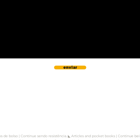
enviar
ros de bolso | Continue sendo resistência.
◣
Articles and pocket books | Continue bei