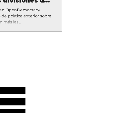
 divisiones de
e en OpenDemocracy
de política exterior sobre
 más las...