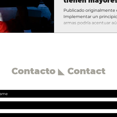
tienen mayores
clase
Publicado originalment
Implementar un principio 
armas podría acentuar aún
Contacto ◣ Contact