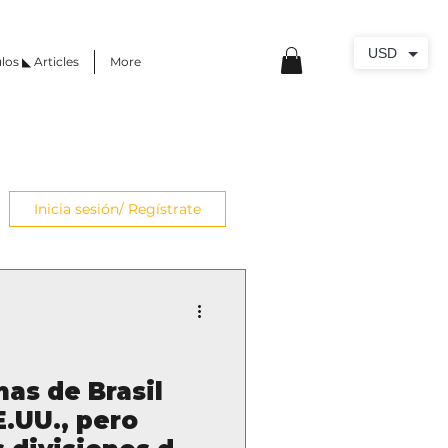
USD
los ◣ Articles
More
Inicia sesión/ Regístrate
mas de Brasil
E.UU., pero