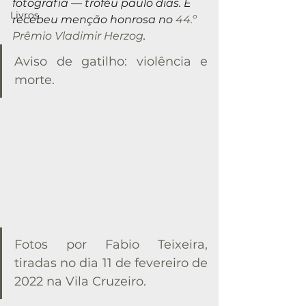
fotografia — troféu paulo dias. E 
Livros
recebeu menção honrosa no 
44.º 
Prêmio Vladimir Herzog
.
Aviso de gatilho: violência e 
morte.
Fotos por Fabio Teixeira, 
tiradas no dia 11 de fevereiro de 
2022 na Vila Cruzeiro.