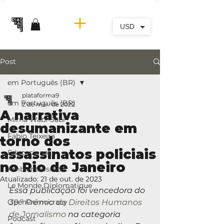
USD
Post
em Português (BR)
plataforma9
em Português (BR)
2 de mar. de 2022
A narrativa
Mirna Wabi-Sabi
desumanizante em
Fabio Teixeira
torno dos
assassinatos policiais
Educacional
no Rio de Janeiro
Ambientalismo
Atualizado:
21 de out. de 2023
Le Monde Diplomatique
Essa publicação foi vencedora do 
OpenDemocracy
39.º Prêmio de Direitos Humanos 
de Jornalismo
 na categoria 
Podcast