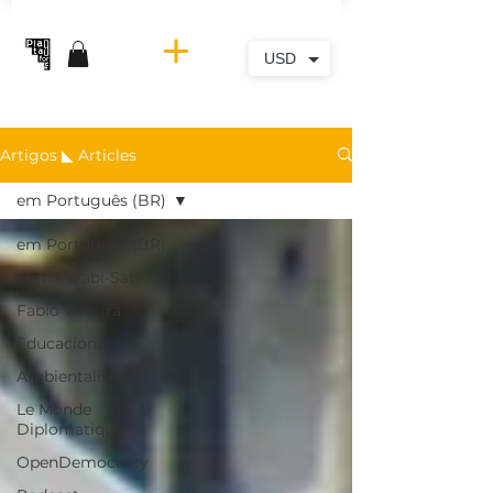
USD
Artigos ◣ Articles
em Português (BR)
em Português (BR)
Mirna Wabi-Sabi
Fabio Teixeira
Educacional
Ambientalismo
Le Monde
Diplomatique
OpenDemocracy