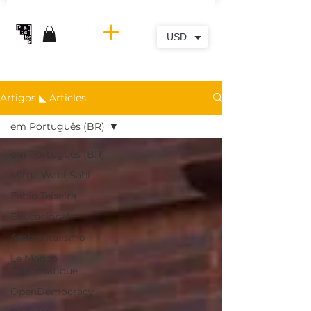
USD
Artigos ◣ Articles
em Português (BR)
em Português (BR)
Mirna Wabi-Sabi
Fabio Teixeira
Educacional
Ambientalismo
Le Monde
Diplomatique
OpenDemocracy