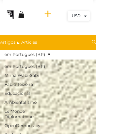
USD
Artigos ◣ Articles
em Português (BR)
em Português (BR)
Mirna Wabi-Sabi
Fabio Teixeira
Educacional
Ambientalismo
Le Monde
Diplomatique
OpenDemocracy