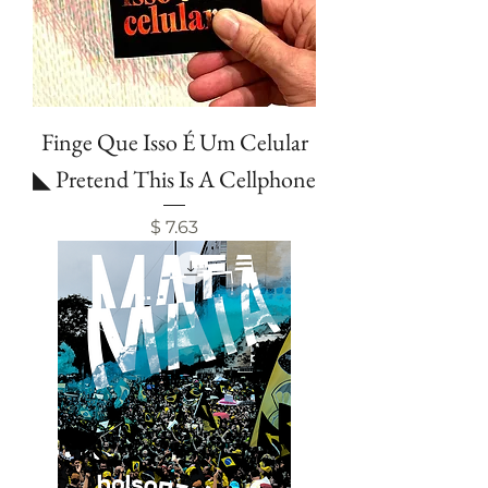
Finge Que Isso É Um Celular
◣ Pretend This Is A Cellphone
Price
$ 7.63