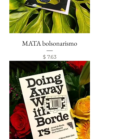
MATA bolsonarismo
Price
$ 7.63