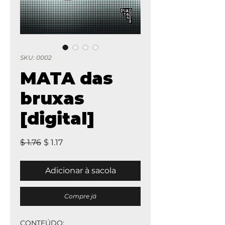
SKU: 0002
MATA das
bruxas
[digital]
Regular
Sale
$ 1.76
$ 1.17
Price
Price
Adicionar à sacola
Compre já
CONTEÚDO: