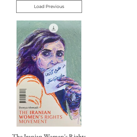
século 20 e 21. Para nós, os jovens
Load Previous
adultos do 3º milênio, é preciso
reconhecer todo este caminho
andado, e ao mesmo tempo,
manter repleta confiança nas
nossas leituras e linguagens
modernas de nossos corpos.
A MATA
nasceu em solo
brasileiro, visando contribuir para
o cenário político e pagão de
nosso país. Nossa proposta abraça
a diversidade com rigor
revolucionário, considerando as
múltiplas possibilidades de se
lutar contra o sistema. Comunicar
e compartilhar conhecimento é
essencial para um ativismo que,
de acordo com a nossa visão, é
decolonial, feminista
interseccional e anarquista.
The Iranian Women's Rights