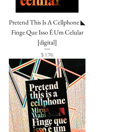
Pretend This Is A Cellphone ◣
Finge Que Isso É Um Celular
[digital]
Price
$ 1.76