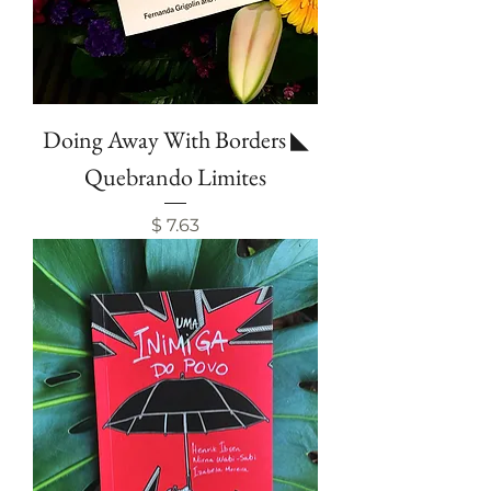
Doing Away With Borders ◣
Quebrando Limites
Price
$ 7.63