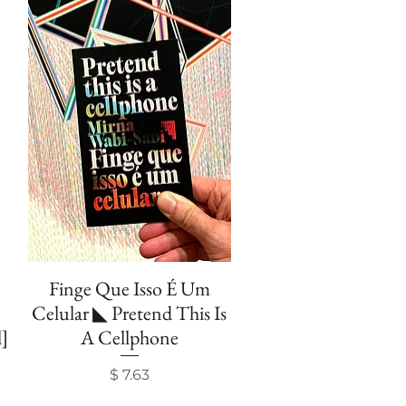
Finge Que Isso É Um
Visualização rápida
Celular ◣ Pretend This Is
l]
A Cellphone
Preço
$ 7.63