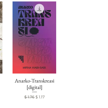
Anarko-Transkreasi
Visualização rápida
[digital]
Preço normal
Preço promocional
$ 1.76
$ 1.17