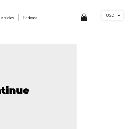
USD
 Articles
Podcast
ntinue