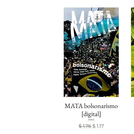
MATA bolsonarismo
Visualização rápida
[digital]
Preço normal
Preço promocion
$ 1.76
$ 1.17