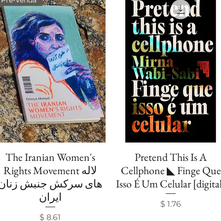
Pré-Venda
The Iranian Women's
Pretend This Is A
Visualização rápida
Visualização rápida
Rights Movement لاله
Cellphone ◣ Finge Que
های سرکش جنبش زنان
Isso É Um Celular [digita
ایران
Preço
$ 1.76
Preço
$ 8.61