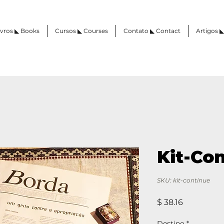
ivros ◣ Books
Cursos ◣ Courses
Contato ◣ Contact
Artigos ◣
Kit-Co
SKU: kit-continue
Preço
$ 38.16
Destino
*