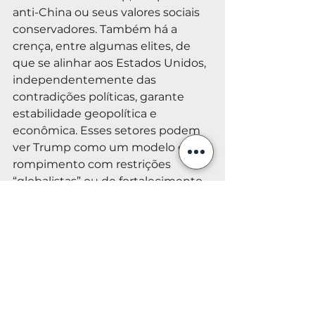
anti-China ou seus valores sociais 
conservadores. Também há a 
crença, entre algumas elites, de 
que se alinhar aos Estados Unidos, 
independentemente das 
contradições políticas, garante 
estabilidade geopolítica e 
econômica. Esses setores podem 
ver Trump como um modelo de 
rompimento com restrições 
“globalistas” ou de fortalecimento 
da identidade nacional – mesmo 
que isso signifique aceitar danos 
econômicos de curto prazo.
Em contraste, brasileiros anti-EUA, 
frequentemente à esquerda, se 
opõem às políticas de Trump não 
porque rompem com a 