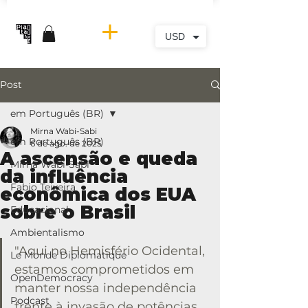
USD
Post
em Português (BR)
Mirna Wabi-Sabi
em Português (BR)
6 de ago. de 2025
A ascensão e queda
Mirna Wabi-Sabi
da influência
Fabio Teixeira
econômica dos EUA
sobre o Brasil
Educacional
Ambientalismo
"Aqui no Hemisfério Ocidental, 
Le Monde Diplomatique
estamos comprometidos em 
OpenDemocracy
manter nossa independência 
Podcast
frente à invasão de potências 