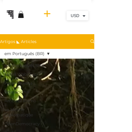
USD
Artigos ◣ Articles
em Português (BR)
em Português (BR)
Mirna Wabi-Sabi
Fabio Teixeira
Educacional
Ambientalismo
Le Monde
Diplomatique
OpenDemocracy